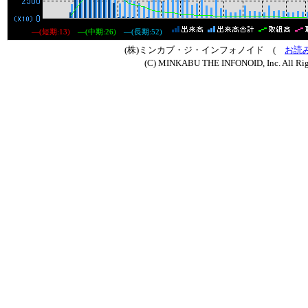
―(短期:13)
―(中期:26)
―(長期:52)
(株)ミンカブ・ジ・インフォノイド (
お読
(C) MINKABU THE INFONOID, Inc. All Rig