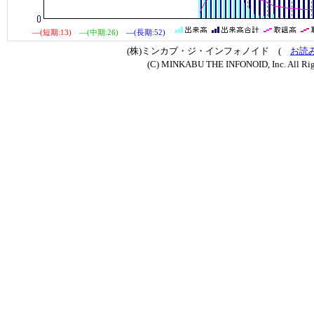
―(短期:13)
―(中期:26)
―(長期:52)
(株)ミンカブ・ジ・インフォノイド (
お読
(C) MINKABU THE INFONOID, Inc. All Rig