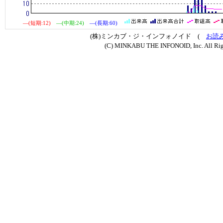
―(短期:12)
―(中期:24)
―(長期:60)
(株)ミンカブ・ジ・インフォノイド (
お読
(C) MINKABU THE INFONOID, Inc. All Rig