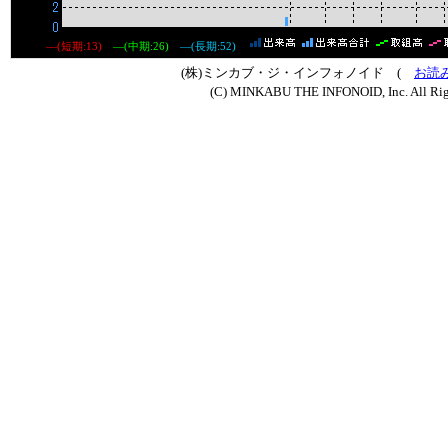
―(短期:13)
―(中期:26)
―(長期:52)
(株)ミンカブ・ジ・インフォノイド (
お読
(C) MINKABU THE INFONOID, Inc. All Rig