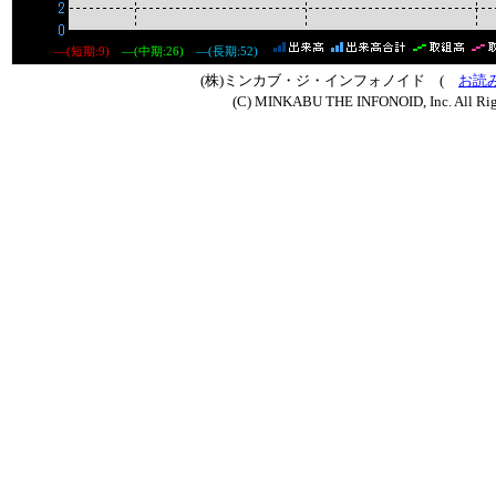
―(短期:9)
―(中期:26)
―(長期:52)
(株)ミンカブ・ジ・インフォノイド (
お読
(C) MINKABU THE INFONOID, Inc. All Rig