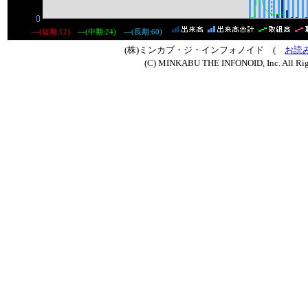
―(短期:12)
―(中期:24)
―(長期:60)
(株)ミンカブ・ジ・インフォノイド (
お読
(C) MINKABU THE INFONOID, Inc. All Rig